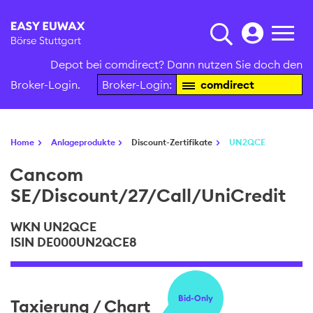
Depot bei comdirect? Dann nutzen Sie doch den
Broker-Login.
Broker-Login:
comdirect
Home
Anlageprodukte
Discount-Zertifikate
UN2QCE
Cancom
SE/Discount/27/Call/UniCredit
WKN UN2QCE
ISIN DE000UN2QCE8
Bid-Only
Taxierung / Chart