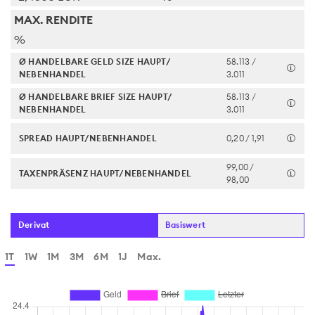
MAX. RENDITE
%
Ø HANDELBARE GELD SIZE HAUPT/
58.113 /
NEBENHANDEL
3.011
Ø HANDELBARE BRIEF SIZE HAUPT/
58.113 /
NEBENHANDEL
3.011
SPREAD HAUPT/NEBENHANDEL
0,20 / 1,91
99,00 /
TAXENPRÄSENZ HAUPT/NEBENHANDEL
98,00
Derivat
Basiswert
1T
1W
1M
3M
6M
1J
Max.