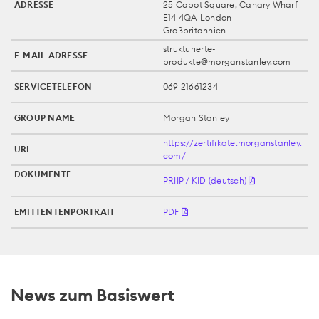
ADRESSE
25 Cabot Square, Canary Wharf
E14 4QA London
Großbritannien
strukturierte-
E-MAIL ADRESSE
produkte@morganstanley.com
SERVICETELEFON
069 21661234
GROUP NAME
Morgan Stanley
https://zertifikate.morganstanley.
URL
com/
DOKUMENTE
PRIIP / KID (deutsch)
EMITTENTENPORTRAIT
PDF
News zum Basiswert