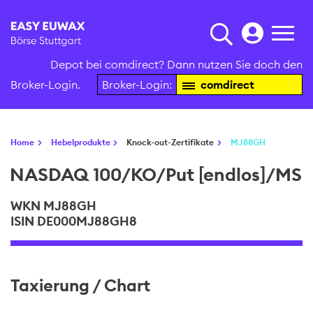
Depot bei comdirect? Dann nutzen Sie doch den
Broker-Login.
Broker-Login:
comdirect
Home
Hebelprodukte
Knock-out-Zertifikate
MJ88GH
NASDAQ 100/KO/Put [endlos]/MS
WKN MJ88GH
ISIN DE000MJ88GH8
Taxierung / Chart