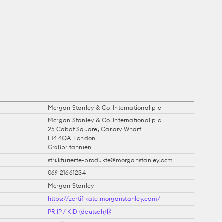
Morgan Stanley & Co. International plc
Morgan Stanley & Co. International plc
25 Cabot Square, Canary Wharf
E14 4QA London
Großbritannien
strukturierte-produkte@morganstanley.com
069 21661234
Morgan Stanley
https://zertifikate.morganstanley.com/
PRIIP / KID (deutsch)