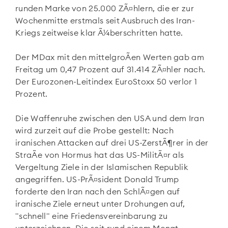
runden Marke von 25.000 ZÃ¤hlern, die er zur
Wochenmitte erstmals seit Ausbruch des Iran-
Kriegs zeitweise klar Ã¼berschritten hatte.
Der MDax
mit den mittelgroÃen Werten gab am
Freitag um 0,47 Prozent auf 31.414 ZÃ¤hler nach.
Der Eurozonen-Leitindex EuroStoxx 50
verlor 1
Prozent.
Die Waffenruhe zwischen den USA und dem Iran
wird zurzeit auf die Probe gestellt: Nach
iranischen Attacken auf drei US-ZerstÃ¶rer in der
StraÃe von Hormus hat das US-MilitÃ¤r als
Vergeltung Ziele in der Islamischen Republik
angegriffen. US-PrÃ¤sident Donald Trump
forderte den Iran nach den SchlÃ¤gen auf
iranische Ziele erneut unter Drohungen auf,
"schnell" eine Friedensvereinbarung zu