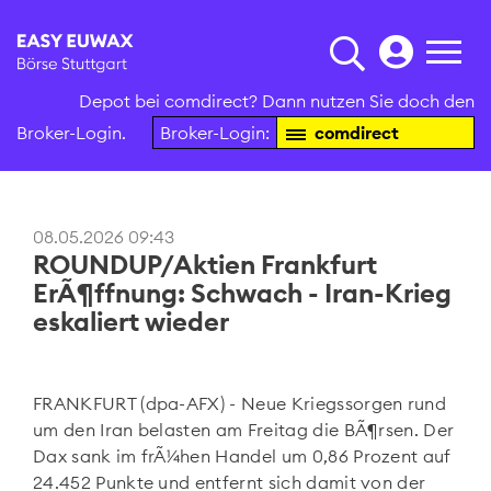
Depot bei comdirect? Dann nutzen Sie doch den
Broker-Login.
Broker-Login:
comdirect
08.05.2026 09:43
ROUNDUP/Aktien Frankfurt
ErÃ¶ffnung: Schwach - Iran-Krieg
eskaliert wieder
FRANKFURT (dpa-AFX) - Neue Kriegssorgen rund
um den Iran belasten am Freitag die BÃ¶rsen. Der
Dax
sank im frÃ¼hen Handel um 0,86 Prozent auf
24.452 Punkte und entfernt sich damit von der