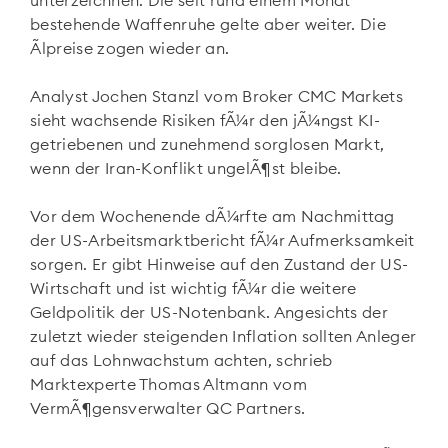
unterzeichnen. Die seit rund einem Monat
bestehende Waffenruhe gelte aber weiter. Die
Ãlpreise zogen wieder an.
Analyst Jochen Stanzl vom Broker CMC Markets
sieht wachsende Risiken fÃ¼r den jÃ¼ngst KI-
getriebenen und zunehmend sorglosen Markt,
wenn der Iran-Konflikt ungelÃ¶st bleibe.
Vor dem Wochenende dÃ¼rfte am Nachmittag
der US-Arbeitsmarktbericht fÃ¼r Aufmerksamkeit
sorgen. Er gibt Hinweise auf den Zustand der US-
Wirtschaft und ist wichtig fÃ¼r die weitere
Geldpolitik der US-Notenbank. Angesichts der
zuletzt wieder steigenden Inflation sollten Anleger
auf das Lohnwachstum achten, schrieb
Marktexperte Thomas Altmann vom
VermÃ¶gensverwalter QC Partners.