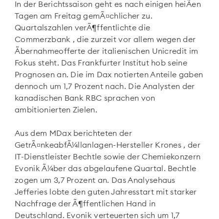
In der Berichtssaison geht es nach einigen heiÃen
Tagen am Freitag gemÃ¤chlicher zu.
Quartalszahlen verÃ¶ffentlichte die
Commerzbank
, die zurzeit vor allem wegen der
Ãbernahmeofferte der italienischen Unicredit
im
Fokus steht. Das Frankfurter Institut hob seine
Prognosen an. Die im Dax notierten Anteile gaben
dennoch um 1,7 Prozent nach. Die Analysten der
kanadischen Bank RBC sprachen von
ambitionierten Zielen.
Aus dem MDax
berichteten der
GetrÃ¤nkeabfÃ¼llanlagen-Hersteller Krones
, der
IT-Dienstleister Bechtle
sowie der Chemiekonzern
Evonik
Ã¼ber das abgelaufene Quartal. Bechtle
zogen um 3,7 Prozent an. Das Analysehaus
Jefferies lobte den guten Jahresstart mit starker
Nachfrage der Ã¶ffentlichen Hand in
Deutschland. Evonik verteuerten sich um 1,7