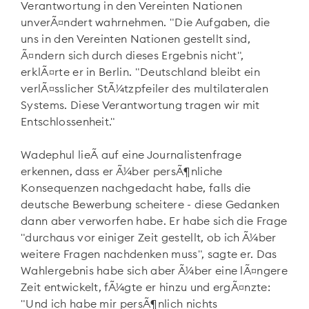
Verantwortung in den Vereinten Nationen
unverÃ¤ndert wahrnehmen. "Die Aufgaben, die
uns in den Vereinten Nationen gestellt sind,
Ã¤ndern sich durch dieses Ergebnis nicht",
erklÃ¤rte er in Berlin. "Deutschland bleibt ein
verlÃ¤sslicher StÃ¼tzpfeiler des multilateralen
Systems. Diese Verantwortung tragen wir mit
Entschlossenheit."
Wadephul lieÃ auf eine Journalistenfrage
erkennen, dass er Ã¼ber persÃ¶nliche
Konsequenzen nachgedacht habe, falls die
deutsche Bewerbung scheitere - diese Gedanken
dann aber verworfen habe. Er habe sich die Frage
"durchaus vor einiger Zeit gestellt, ob ich Ã¼ber
weitere Fragen nachdenken muss", sagte er. Das
Wahlergebnis habe sich aber Ã¼ber eine lÃ¤ngere
Zeit entwickelt, fÃ¼gte er hinzu und ergÃ¤nzte:
"Und ich habe mir persÃ¶nlich nichts