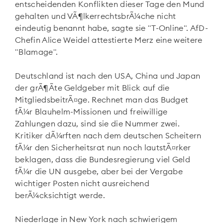
entscheidenden Konflikten dieser Tage den Mund
gehalten und VÃ¶lkerrechtsbrÃ¼che nicht
eindeutig benannt habe, sagte sie "T-Online". AfD-
Chefin Alice Weidel attestierte Merz eine weitere
"Blamage".
Deutschland ist nach den USA, China und Japan
der grÃ¶Ãte Geldgeber mit Blick auf die
MitgliedsbeitrÃ¤ge. Rechnet man das Budget
fÃ¼r Blauhelm-Missionen und freiwillige
Zahlungen dazu, sind sie die Nummer zwei.
Kritiker dÃ¼rften nach dem deutschen Scheitern
fÃ¼r den Sicherheitsrat nun noch lautstÃ¤rker
beklagen, dass die Bundesregierung viel Geld
fÃ¼r die UN ausgebe, aber bei der Vergabe
wichtiger Posten nicht ausreichend
berÃ¼cksichtigt werde.
Niederlage in New York nach schwierigem