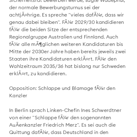
Sicherheitsrat bewerben werde, sagte Wadephul,
der normale Bewerbungsturnus sei der
achtjÃ¤hrige. Es spreche "vieles dafÃ¼r, dass wir
genau dabei bleiben". FÃ¼r 2029/30 kandidieren
fÃ¼r die beiden Sitze der entsprechenden
Regionalgruppe Australien und Finnland. Auch
fÃ¼r alle mÃ¶glichen weiteren Kandidaturen bis
Mitte der 2030er Jahre haben bereits jeweils zwei
Staaten ihre Kandidaturen erklÃ¤rt. FÃ¼r den
Wahlzeitraum 2035/36 hat bislang nur Schweden
erklÃ¤rt, zu kandidieren.
Opposition: Schlappe und Blamage fÃ¼r den
Kanzler
In Berlin sprach Linken-Chefin Ines Schwerdtner
von einer "Schlappe fÃ¼r den sogenannten
AuÃenkanzler Friedrich Merz". Es sei auch die
Quittung dafÃ¼r, dass Deutschland in den