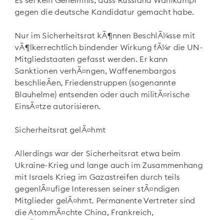
Es sei kein Geheimnis, dass Russland Wahlkampf
gegen die deutsche Kandidatur gemacht habe.
Nur im Sicherheitsrat kÃ¶nnen BeschlÃ¼sse mit
vÃ¶lkerrechtlich bindender Wirkung fÃ¼r die UN-
Mitgliedstaaten gefasst werden. Er kann
Sanktionen verhÃ¤ngen, Waffenembargos
beschlieÃen, Friedenstruppen (sogenannte
Blauhelme) entsenden oder auch militÃ¤rische
EinsÃ¤tze autorisieren.
Sicherheitsrat gelÃ¤hmt
Allerdings war der Sicherheitsrat etwa beim
Ukraine-Krieg und lange auch im Zusammenhang
mit Israels Krieg im Gazastreifen durch teils
gegenlÃ¤ufige Interessen seiner stÃ¤ndigen
Mitglieder gelÃ¤hmt. Permanente Vertreter sind
die AtommÃ¤chte China, Frankreich,