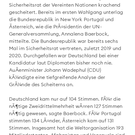
Sicherheitsrat der Vereinten Nationen krachend
gescheitert. Bereits im ersten Wahlgang unterlag
die Bundesrepublik in New York Portugal und
Ãsterreich, wie die PrÃ¤sidentin der UN-
Generalversammlung, Annalena Baerbock,
mitteilte. Die Bundesrepublik war bereits sechs
Mal im Sicherheitsrat vertreten, zuletzt 2019 und
2020. Durchgefallen war Deutschland bei einer
Kandidatur laut Diplomaten bisher noch nie.
AuÃenminister Johann Wadephul (CDU)
kÃ¼ndigte eine tiefgreifende Analyse der
GrÃ¼nde des Scheiterns an.
Deutschland kam nur auf 104 Stimmen. FÃ¼r die
nÃ¶tige Zweidrittelmehrheit wÃ¤ren 127 Stimmen
nÃ¶tig gewesen, sagte Baerbock. FÃ¼r Portugal
stimmten 134 LÃ¤nder, Ãsterreich kam auf 131
Stimmen. Insgesamt hat die Weltorganisation 193