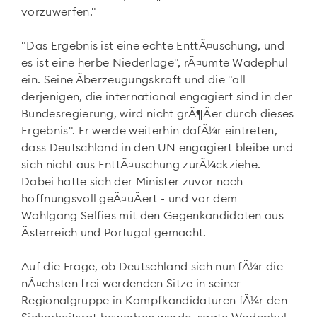
vorzuwerfen."
"Das Ergebnis ist eine echte EnttÃ¤uschung, und
es ist eine herbe Niederlage", rÃ¤umte Wadephul
ein. Seine Ãberzeugungskraft und die "all
derjenigen, die international engagiert sind in der
Bundesregierung, wird nicht grÃ¶Ãer durch dieses
Ergebnis". Er werde weiterhin dafÃ¼r eintreten,
dass Deutschland in den UN engagiert bleibe und
sich nicht aus EnttÃ¤uschung zurÃ¼ckziehe.
Dabei hatte sich der Minister zuvor noch
hoffnungsvoll geÃ¤uÃert - und vor dem
Wahlgang Selfies mit den Gegenkandidaten aus
Ãsterreich und Portugal gemacht.
Auf die Frage, ob Deutschland sich nun fÃ¼r die
nÃ¤chsten frei werdenden Sitze in seiner
Regionalgruppe in Kampfkandidaturen fÃ¼r den