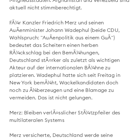
Mitgliedsstaaten. Afghanistan und Venezuela sind
aktuell nicht stimmberechtigt.
FÃ¼r Kanzler Friedrich Merz und seinen
AuÃenminister Johann Wadephul (beide CDU,
Wahlspruch: "AuÃenpolitik aus einem GuÃ")
bedeutet das Scheitern einen herben
RÃ¼ckschlag bei den BemÃ¼hungen,
Deutschland stÃ¤rker als zuletzt als wichtigen
Akteur auf der internationalen BÃ¼hne zu
platzieren. Wadephul hatte sich seit Freitag in
New York bemÃ¼ht, Wackelkandidaten doch
noch zu Ã¼berzeugen und eine Blamage zu
vermeiden. Das ist nicht gelungen.
Merz: Bleiben verlÃ¤sslicher StÃ¼tzpfeiler des
multilateralen Systems
Merz versicherte, Deutschland werde seine