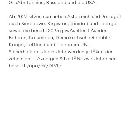
GroÃbritannien, Russland und die USA.
Ab 2027 sitzen nun neben Ãsterreich und Portugal
auch Simbabwe, Kirgistan, Trinidad und Tobago
sowie die bereits 2025 gewÃ¤hlten LÃ¤nder
Bahrain, Kolumbien, Demokratische Republik
Kongo, Lettland und Liberia im UN-
Sicherheitsrat. Jedes Jahr werden je fÃ¼nf der
zehn nicht stÃ¤ndigen Sitze fÃ¼r zwei Jahre neu
besetzt./apo/bk/DP/he