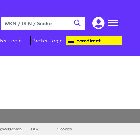
ker-Login.
Broker-Login:
comdirect
ngsverfahren
FAQ
Cookies