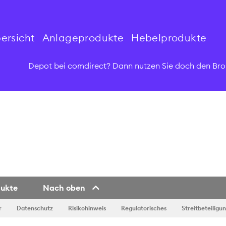
ersicht
Anlageprodukte
Hebelprodukte
Depot bei comdirect? Dann nutzen Sie doch den Bro
dukte
Nach oben
r
Datenschutz
Risikohinweis
Regulatorisches
Streitbeteiligu