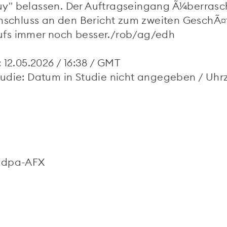
y" belassen. Der Auftragseingang Ã¼berrasche
chluss an den Bericht zum zweiten GeschÃ¤f
ufs immer noch besser./rob/ag/edh
 12.05.2026 / 16:38 / GMT
udie: Datum in Studie nicht angegeben / Uhrz
n dpa-AFX