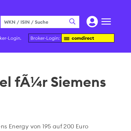
ker-Login.
Broker-Login:
comdirect
el fÃ¼r Siemens
ens Energy
von 195 auf 200 Euro