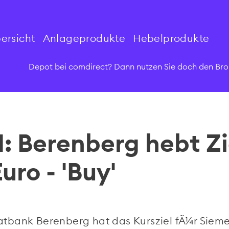
ersicht
Anlageprodukte
Hebelprodukte
Depot bei comdirect? Dann nutzen Sie doch den Bro
 Berenberg hebt Zi
uro - 'Buy'
atbank Berenberg hat das Kursziel fÃ¼r Siem