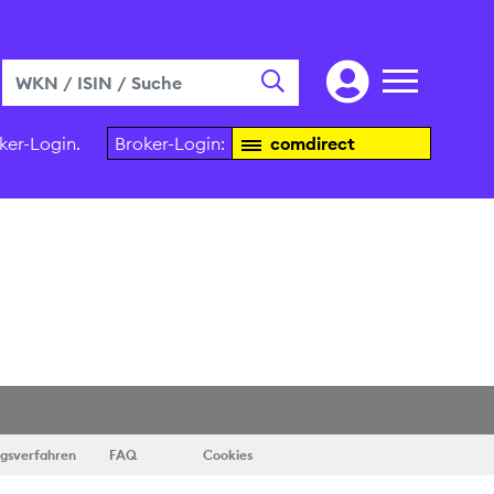
ker-Login.
Broker-Login:
comdirect
ngsverfahren
FAQ
Cookies