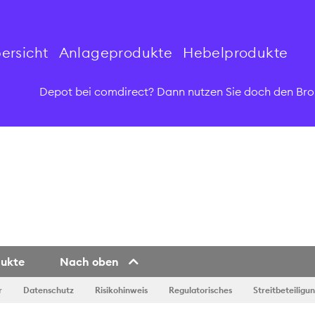
ersicht
Anlageprodukte
Hebelprodukte
Depot bei comdirect? Dann nutzen Sie doch den Bro
dukte
Nach oben
r
Datenschutz
Risikohinweis
Regulatorisches
Streitbeteiligu