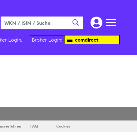
ker-Login.
Broker-Login:
comdirect
ngsverfahren
FAQ
Cookies