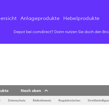
ersicht
Anlageprodukte
Hebelprodukte
Depot bei comdirect? Dann nutzen Sie doch den Bro
dukte
Nach oben
r
Datenschutz
Risikohinweis
Regulatorisches
Streitbeteiligu